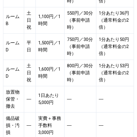
時）
倍）
土
550円／30分
1分あたり36円
ルーム
1,100円／1
日
（事前申請
（通常料金の2
B
時間
祝
時）
倍）
750円／30分
1分あたり50円
ルーム
平
1,500円／1
（事前申請
（通常料金の2
D
日
時間
時）
倍）
土
800円／30分
1分あたり53円
ルーム
1,600円／1
日
（事前申請
（通常料金の2
D
時間
祝
時）
倍）
放置物
1日あたり
保管・
―
―
―
5,000円
撤去
備品破
実費＋事務
損・汚
―
手数料
―
―
損
3,000円