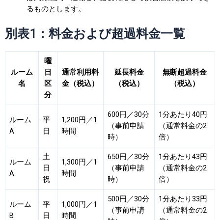
るものとします。
別表1：料金および超過料金一覧
曜
ルーム
日
通常利用料
延長料金
無断超過料金
名
区
金（税込）
（税込）
（税込）
分
600円／30分
1分あたり40円
ルーム
平
1,200円／1
（事前申請
（通常料金の2
A
日
時間
時）
倍）
土
650円／30分
1分あたり43円
ルーム
1,300円／1
日
（事前申請
（通常料金の2
A
時間
祝
時）
倍）
500円／30分
1分あたり33円
ルーム
平
1,000円／1
（事前申請
（通常料金の2
B
日
時間